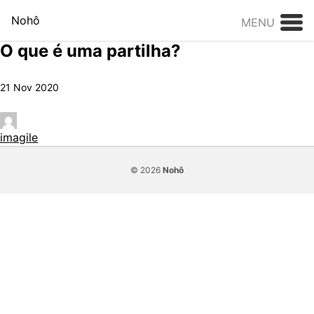
Skip to content
Nohô
MENU
O que é uma partilha?
21 Nov 2020
imagile
© 2026
Nohô