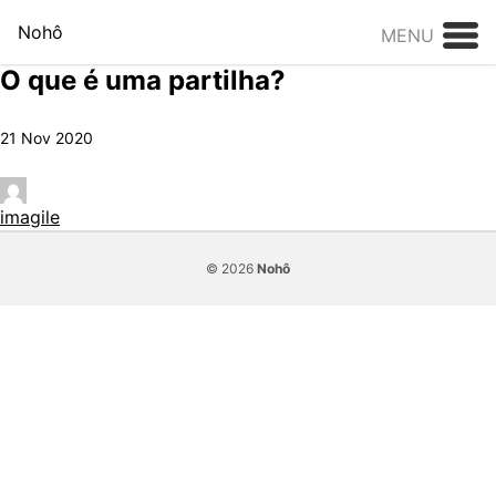
Skip to content
Nohô
MENU
O que é uma partilha?
21 Nov 2020
imagile
© 2026
Nohô