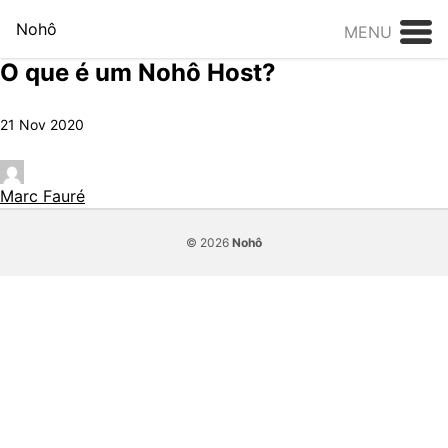
Skip to content
Nohô
MENU
O que é um Nohô Host?
21 Nov 2020
Marc Fauré
© 2026
Nohô