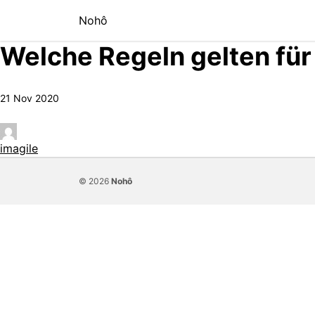
Skip to content
Nohô
Welche Regeln gelten für
21 Nov 2020
imagile
© 2026
Nohô